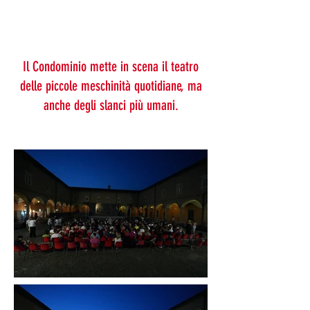
Il Condominio mette in scena il teatro
delle piccole meschinità quotidiane, ma
anche degli slanci più umani.