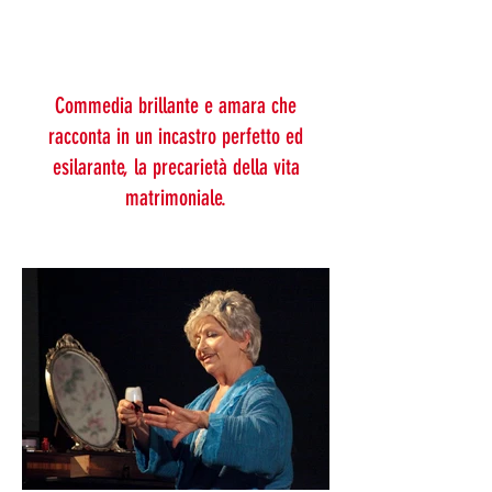
Commedia brillante e amara che
racconta in un incastro perfetto ed
esilarante, la precarietà della vita
matrimoniale.