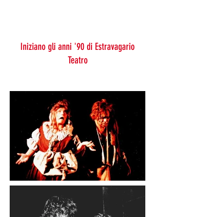
Iniziano gli anni '90 di Estravagario
Teatro