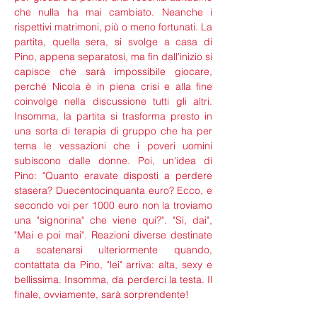
che nulla ha mai cambiato. Neanche i 
rispettivi matrimoni, più o meno fortunati. La 
partita, quella sera, si svolge a casa di 
Pino, appena separatosi, ma fin dall'inizio si 
capisce che sarà impossibile giocare, 
perché Nicola è in piena crisi e alla fine 
coinvolge nella discussione tutti gli altri. 
Insomma, la partita si trasforma presto in 
una sorta di terapia di gruppo che ha per 
tema le vessazioni che i poveri uomini 
subiscono dalle donne. Poi, un'idea di 
Pino: "Quanto eravate disposti a perdere 
stasera? Duecentocinquanta euro? Ecco, e 
secondo voi per 1000 euro non la troviamo 
una "signorina" che viene qui?". "Sì, dai", 
"Mai e poi mai". Reazioni diverse destinate 
a scatenarsi ulteriormente quando, 
contattata da Pino, "lei" arriva: alta, sexy e 
bellissima. Insomma, da perderci la testa. Il 
finale, ovviamente, sarà sorprendente!