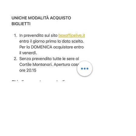
Precedente
Articolo successivo
ESTRAVAGARIO TEATRO
estravagario.teatro@gmail.com