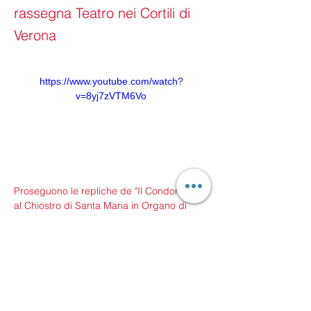
rassegna Teatro nei Cortili di
Verona
https://www.youtube.com/watch?
v=8yj7zVTM6Vo
Proseguono le repliche de "Il Condominio" 
al Chiostro di Santa Maria in Organo di 
Verona. Martedì 5 agosto lo spettacolo ha 
fatto registrare il tutto esaurito. Repliche 
fino al 14 agosto con inizio alle 21. 
Precedente
Articolo successivo
Prevendita biglietti qui
ESTRAVAGARIO TEATRO