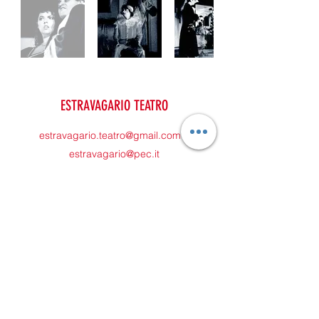
ESTRAVAGARIO TEATRO
estravagario.teatro@gmail.com
estravagario@pec.it
Telefono:
351 3566943
Partita Iva:
02050960232
Sede legale: Via Cesare Battisti
11 37122
Verona
©2024 di ESTRAVAGARIO TEATRO