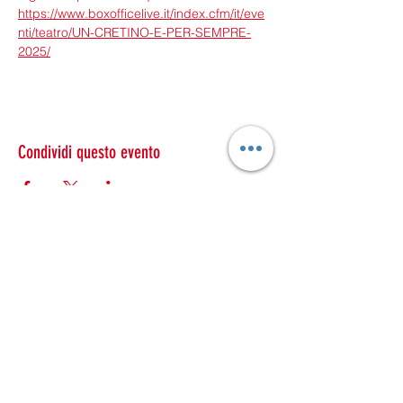
https://www.boxofficelive.it/index.cfm/it/eve
nti/teatro/UN-CRETINO-E-PER-SEMPRE-
2025/
Condividi questo evento
ESTRAVAGARIO TEATRO
estravagario.teatro@gmail.com
estravagario@pec.it
Telefono:
351 3566943
Partita Iva:
02050960232