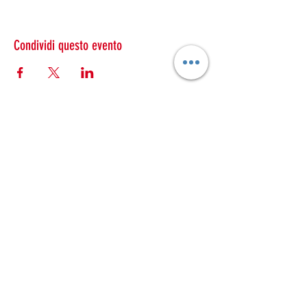
Condividi questo evento
ESTRAVAGARIO TEATRO
estravagario.teatro@gmail.com
estravagario@pec.it
Telefono:
351 3566943
Partita Iva:
02050960232
Sede legale: Via Cesare Battisti
11 37122
Verona