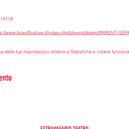
7014718
ps://www.boxofficelive.it/index.cfm/it/eventi/teatro/PARENTI-SE
delle tue impostazioni relative a Statistiche e cookie funzional
ento
ESTRAVAGARIO TEATRO