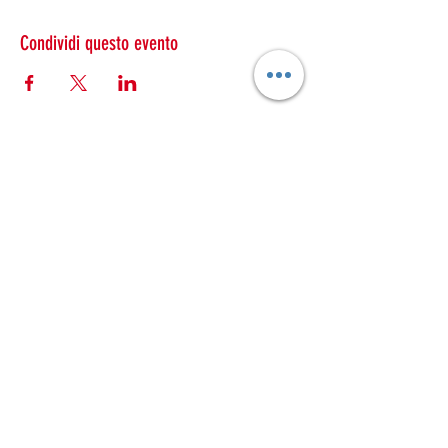
Condividi questo evento
ESTRAVAGARIO TEATRO
estravagario.teatro@gmail.com
estravagario@pec.it
Telefono:
351 3566943
Partita Iva:
02050960232
Sede legale: Via Cesare Battisti
11 37122
Verona
©2024 di ESTRAVAGARIO TEATRO